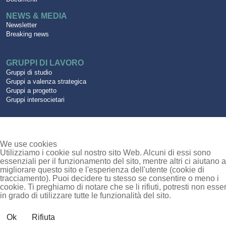
NEWS & MEDIA
Newsletter
Breaking news
GRUPPI DI LAVORO
Gruppi di studio
Gruppi a valenza strategica
Gruppi a progetto
Gruppi intersocietari
We use cookies
Utilizziamo i cookie sul nostro sito Web. Alcuni di essi sono
essenziali per il funzionamento del sito, mentre altri ci aiutano a
migliorare questo sito e l'esperienza dell'utente (cookie di
tracciamento). Puoi decidere tu stesso se consentire o meno i
cookie. Ti preghiamo di notare che se li rifiuti, potresti non esse
in grado di utilizzare tutte le funzionalità del sito.
Ok
Rifiuta