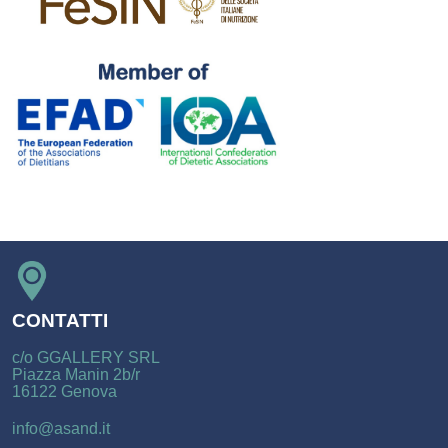
CONTATTI
c/o GGALLERY SRL
Piazza Manin 2b/r
16122 Genova
info@asand.it