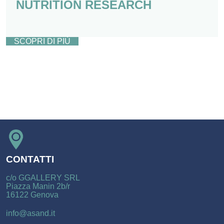
NUTRITION RESEARCH
SCOPRI DI PIÙ
CONTATTI
c/o GGALLERY SRL
Piazza Manin 2b/r
16122 Genova
info@asand.it