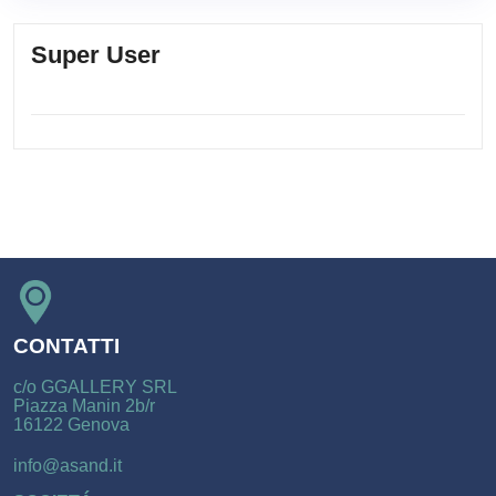
Super User
CONTATTI
c/o GGALLERY SRL
Piazza Manin 2b/r
16122 Genova
info@asand.it