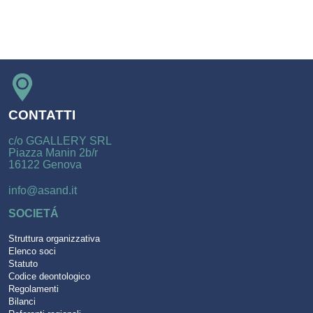
CONTATTI
c/o GGALLERY SRL
Piazza Manin 2b/r
16122 Genova
info@asand.it
SOCIETÁ
Struttura organizzativa
Elenco soci
Statuto
Codice deontologico
Regolamenti
Bilanci