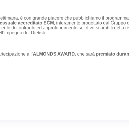
settimana, è con grande piacere che pubblichiamo il programma
ressuale accreditato ECM
, interamente progettato dal Gruppo 
to di confronto ed approfondimento sui diversi ambiti della risto
ell’impegno dei Dietisti.
rtecipazione all’
ALMONDS AWARD
, che sarà
premiato duran